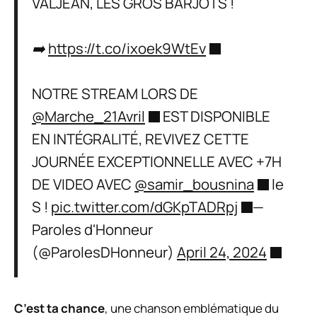
VALJEAN, LES GROS BARJOTS !
➡️
https://t.co/ixoek9WtEv
NOTRE STREAM LORS DE
@Marche_21Avril
EST DISPONIBLE
EN INTÉGRALITÉ, REVIVEZ CETTE
JOURNÉE EXCEPTIONNELLE AVEC +7H
DE VIDEO AVEC
@samir_bousnina
le
S !
pic.twitter.com/dGKpTADRpj
—
Paroles d'Honneur
(@ParolesDHonneur)
April 24, 2024
C’est ta chance
, une chanson emblématique du