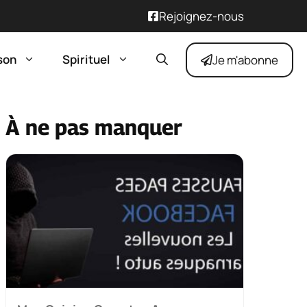
Rejoignez-nous
son
Spirituel
Je m'abonne
À ne pas manquer