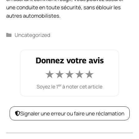
une conduite en toute sécurité, sans éblouir les
autres automobilistes.
Catégories
Uncategorized
Donnez votre avis
★
★
★
★
★
er
Soyez le 1
à noter cet article
Signaler une erreur ou faire une réclamation