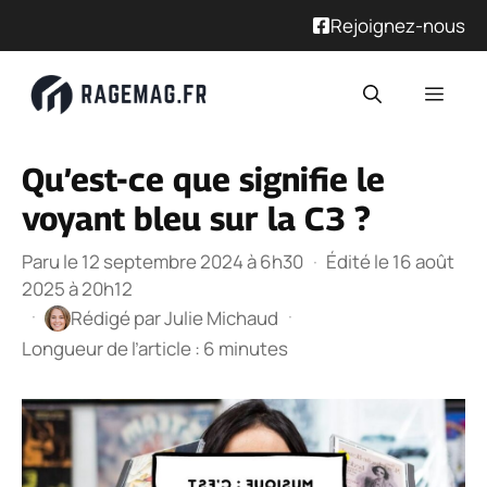
Rejoignez-nous
Aller
Men
au
contenu
Qu’est-ce que signifie le
voyant bleu sur la C3 ?
Paru le 12 septembre 2024 à 6h30
·
Édité le 16 août
2025 à 20h12
·
·
Rédigé par
Julie Michaud
Longueur de l’article : 6 minutes