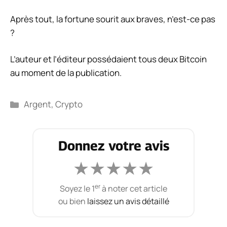
Après tout, la fortune sourit aux braves, n’est-ce pas
?
L’auteur et l’éditeur possédaient tous deux Bitcoin
au moment de la publication.
Catégories
Argent
,
Crypto
Donnez votre avis
★
★
★
★
★
er
Soyez le 1
à noter cet article
ou bien
laissez un avis détaillé