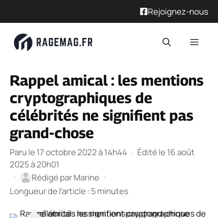
Rejoignez-nous
Aller
Men
au
contenu
Rappel amical : les mentions
cryptographiques de
célébrités ne signifient pas
grand-chose
Paru le 17 octobre 2022 à 14h44
·
Édité le 16 août
2025 à 20h01
·
·
Rédigé par
Marine
Longueur de l’article : 5 minutes