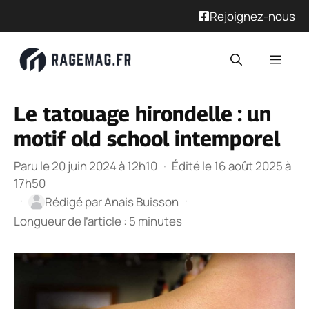
Rejoignez-nous
Aller
Men
au
contenu
Le tatouage hirondelle : un
motif old school intemporel
Paru le 20 juin 2024 à 12h10
·
Édité le 16 août 2025 à
17h50
·
·
Rédigé par
Anais Buisson
Longueur de l’article : 5 minutes