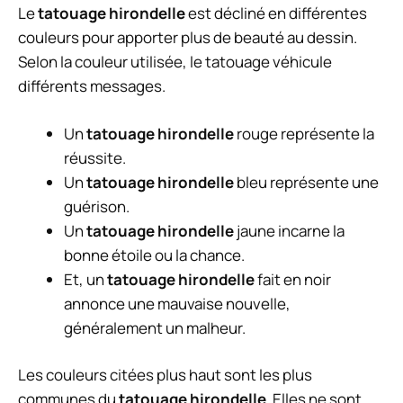
Le
tatouage hirondelle
est décliné en différentes
couleurs pour apporter plus de beauté au dessin.
Selon la couleur utilisée, le tatouage véhicule
différents messages.
Un
tatouage hirondelle
rouge représente la
réussite.
Un
tatouage hirondelle
bleu représente une
guérison.
Un
tatouage hirondelle
jaune
incarne la
bonne étoile ou la chance.
Et, un
tatouage hirondelle
fait en noir
annonce une mauvaise nouvelle,
généralement un malheur.
Les couleurs citées plus haut sont les plus
communes du
tatouage hirondelle
. Elles ne sont