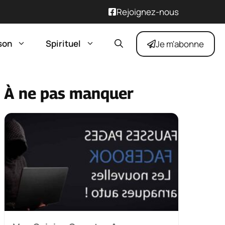
Rejoignez-nous
son
Spirituel
Je m'abonne
À ne pas manquer