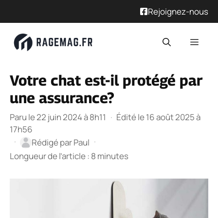
Rejoignez-nous
Aller
Men
au
contenu
Votre chat est-il protégé par
une assurance?
Paru le 22 juin 2024 à 8h11
·
Édité le 16 août 2025 à
17h56
·
·
Rédigé par
Paul
Longueur de l’article : 8 minutes