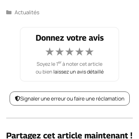
Catégories
Actualités
Donnez votre avis
★
★
★
★
★
er
Soyez le 1
à noter cet article
ou bien
laissez un avis détaillé
Signaler une erreur ou faire une réclamation
Partagez cet article maintenant !