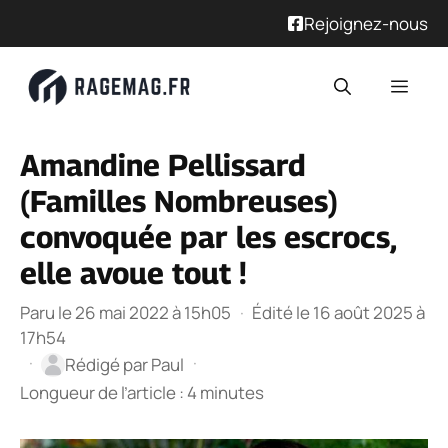
Rejoignez-nous
Aller
Men
au
contenu
Amandine Pellissard
(Familles Nombreuses)
convoquée par les escrocs,
elle avoue tout !
Paru le 26 mai 2022 à 15h05
·
Édité le 16 août 2025 à
17h54
·
·
Rédigé par
Paul
Longueur de l’article : 4 minutes