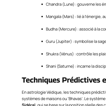
Chandra (Lune) : gouverne les émot
Mangala (Mars) : lié à l’énergie, 
Budha (Mercure) : associé à la co
Guru (Jupiter) : symbolise la sage
Shukra (Vénus) : contrôle les plais
Shani (Saturne) : incarne la discip
Techniques Prédictives 
En astrologie Védique, les techniques prédictiv
systèmes de maisons ou ‘Bhavas’. Le système
Sidéral
, qui se base sur la position réelle des 