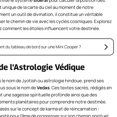
tilise le système
sidéral
pour calculer la position des
et unique de la carte du ciel au moment de notre
ent un outil de divination, il constitue un véritable
ser le chemin de vie avec les cycles cosmiques. Explorez
 comment les étoiles influencent votre destinée.
ant du tableau de bord sur une Mini Cooper ?
e l’Astrologie Védique
 le nom de Jyotish ou astrologie hindoue, prend ses
nnus sous le nom de
Vedas
. Ces textes sacrés, rédigés en
ent une sagesse spirituelle profonde ainsi que des
uvements planétaires pour comprendre notre destinée.
sés sur le concept de karma et de réincarnation :
té pour l’âme de progresser sur son chemin spirituel.