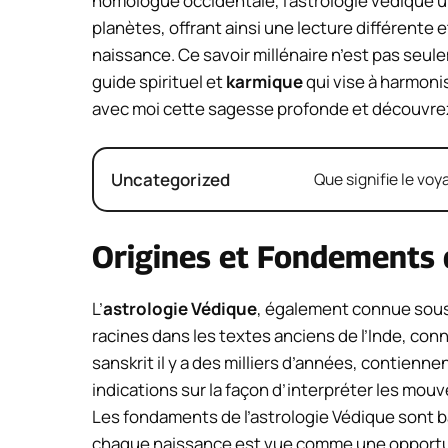
homologue occidentale, l’astrologie védique u
planètes, offrant ainsi une lecture différente 
naissance. Ce savoir millénaire n’est pas seulem
guide spirituel et
karmique
qui vise à harmoni
avec moi cette sagesse profonde et découvrez
Uncategorized
Que signifie le voy
Origines et Fondements d
L’
astrologie Védique
, également connue sous
racines dans les textes anciens de l’Inde, co
sanskrit il y a des milliers d’années, contienn
indications sur la façon d’interpréter les mo
Les fondaments de l’astrologie Védique sont ba
chaque naissance est vue comme une opportuni