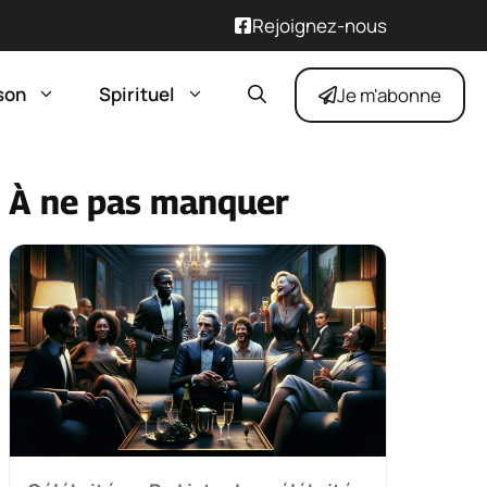
Rejoignez-nous
son
Spirituel
Je m'abonne
À ne pas manquer