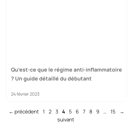
Qu’est-ce que le régime anti-inflammatoire
? Un guide détaillé du débutant
24 février 2023
Page
Page
Page
Page
Page
Page
Page
Page
Page
Page
←
précédent
1
2
3
4
5
6
7
8
9
…
15
→
suivant