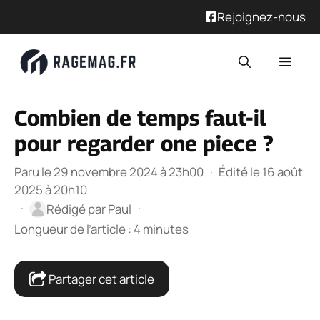
Rejoignez-nous
Aller
Men
au
contenu
Combien de temps faut-il
pour regarder one piece ?
Paru le 29 novembre 2024 à 23h00
·
Édité le 16 août
2025 à 20h10
·
·
Rédigé par
Paul
Longueur de l’article : 4 minutes
Partager cet article