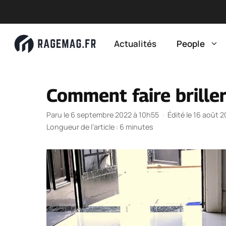
Aller
au
Actualités
People
contenu
Comment faire briller
Paru le 6 septembre 2022 à 10h55
·
Édité le 16 août 
Longueur de l’article : 6 minutes