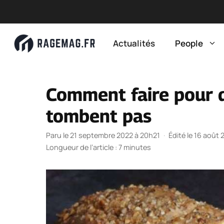
Aller
au
Actualités
People
contenu
Comment faire pour q
tombent pas
Paru le 21 septembre 2022 à 20h21
·
Édité le 16 août
Longueur de l’article : 7 minutes