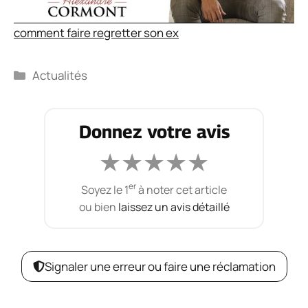
comment faire regretter son ex
Catégories
Actualités
Donnez votre avis
★
★
★
★
★
er
Soyez le 1
à noter cet article
ou bien
laissez un avis détaillé
Signaler une erreur ou faire une réclamation