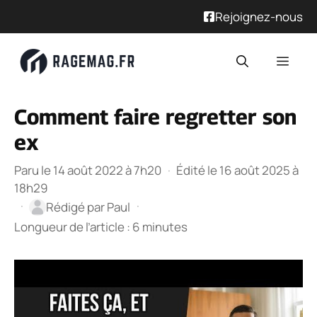
Rejoignez-nous
Aller
Men
au
contenu
Comment faire regretter son
ex
Paru le 14 août 2022 à 7h20
·
Édité le 16 août 2025 à
18h29
·
·
Rédigé par
Paul
Longueur de l’article : 6 minutes