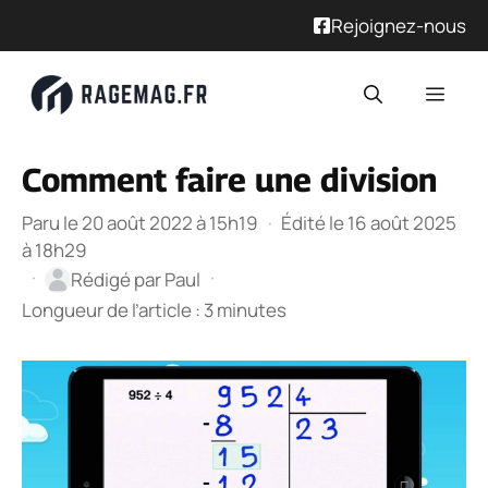
Rejoignez-nous
Aller
Men
au
contenu
Comment faire une division
Paru le 20 août 2022 à 15h19
·
Édité le 16 août 2025
à 18h29
·
·
Rédigé par
Paul
Longueur de l’article : 3 minutes