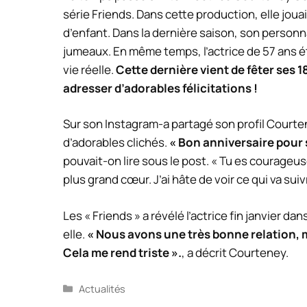
série Friends. Dans cette production, elle jouai
d’enfant. Dans la dernière saison, son person
jumeaux. En même temps, l’actrice de 57 ans ét
vie réelle.
Cette dernière vient de fêter ses 
adresser d’adorables félicitations !
Sur son
Instagram
-a partagé son profil
Courte
d’adorables clichés.
« Bon anniversaire pour 
pouvait-on lire sous le post. « Tu es courageuse
plus grand cœur. J’ai hâte de voir ce qui va suiv
Les «
Friends
» a révélé l’actrice fin janvier dan
elle.
« Nous avons une très bonne relation, ma
Cela me rend triste ».
, a décrit
Courteney
.
Catégories
Actualités