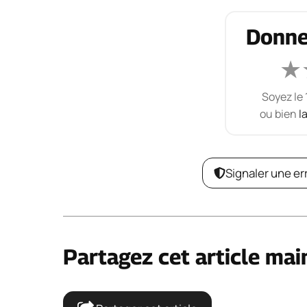
Donne
★
Soyez le 
ou bien
l
Signaler une er
Partagez cet article mai