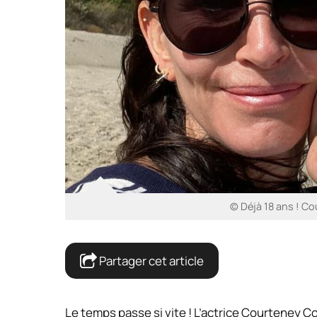
© Déjà 18 ans ! Cou
Partager cet article
Le temps passe si vite ! L’actrice Courteney 