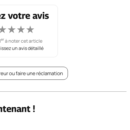
z votre avis
★
★
★
★
er
1
à noter cet article
aissez un avis détaillé
reur ou faire une réclamation
ntenant !