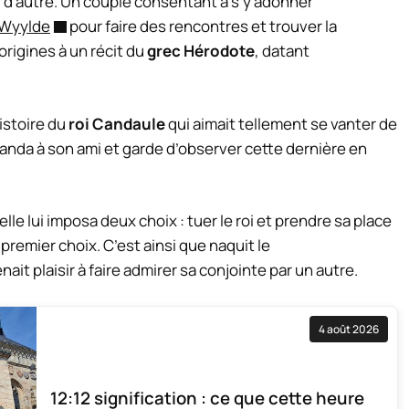
e) d’autre. Un couple consentant à s’y adonner
 Wyylde
pour faire des rencontres et trouver la
rigines à un récit du
grec Hérodote
, datant
istoire du
roi Candaule
qui aimait tellement se vanter de
manda à son ami et garde d’observer cette dernière en
lle lui imposa deux choix : tuer le roi et prendre sa place
 premier choix. C’est ainsi que naquit le
nait plaisir à faire admirer sa conjointe par un autre.
4 août 2026
12:12 signification : ce que cette heure