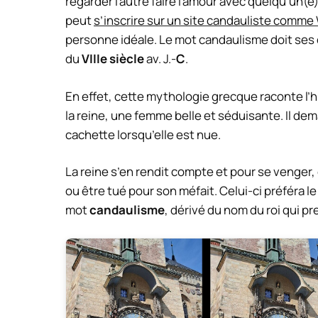
regarder l’autre faire l’amour avec quelqu’un(
peut
s’inscrire sur un site candauliste comme
personne idéale. Le mot candaulisme doit ses o
du
VIIIe siècle
av. J.-
C
.
En effet, cette mythologie grecque raconte l’h
la reine, une femme belle et séduisante. Il de
cachette lorsqu’elle est nue.
La reine s’en rendit compte et pour se venger, e
ou être tué pour son méfait. Celui-ci préféra le
mot
candaulisme
, dérivé du nom du roi qui pre