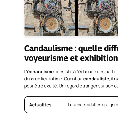
Candaulisme : quelle dif
voyeurisme et exhibitio
L’
échangisme
consiste à l’échange des parten
dans un lieu intime. Quant au
candauliste
, il
pour être excité. Un regard étranger sur son con
Actualités
Les chats adultes en ligne