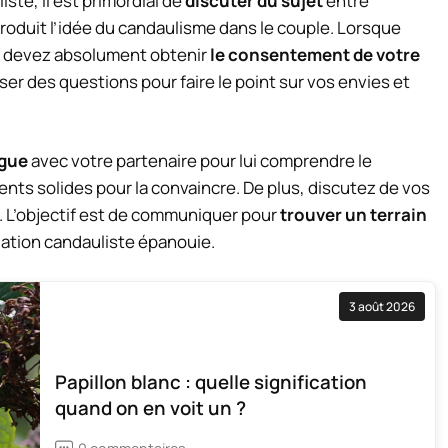
ste, il est primordial de
discuter du sujet
entre
roduit l’idée du candaulisme dans le couple. Lorsque
ous devez absolument obtenir
le
consentement de votre
r des questions pour faire le point sur vos envies et
ogue
avec votre partenaire pour lui comprendre le
ts solides pour la convaincre. De plus, discutez de vos
 L’objectif est de communiquer pour
trouver un terrain
lation candauliste épanouie.
3 août 2026
Papillon blanc : quelle signification
quand on en voit un ?