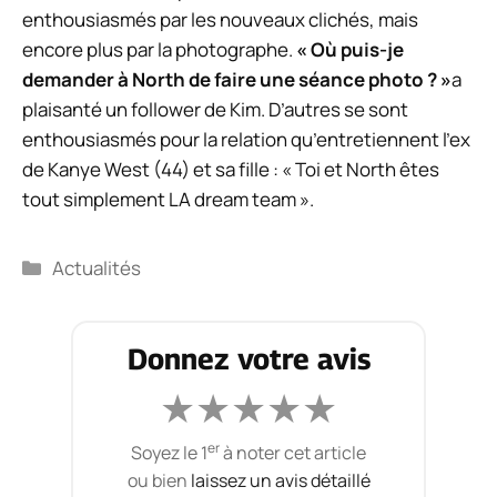
enthousiasmés par les nouveaux clichés, mais
encore plus par la photographe.
« Où puis-je
demander à North de faire une séance photo ? »
a
plaisanté un follower de Kim. D’autres se sont
enthousiasmés pour la relation qu’entretiennent l’ex
de Kanye West (44) et sa fille : « Toi et North êtes
tout simplement LA dream team ».
Catégories
Actualités
Donnez votre avis
★
★
★
★
★
er
Soyez le 1
à noter cet article
ou bien
laissez un avis détaillé