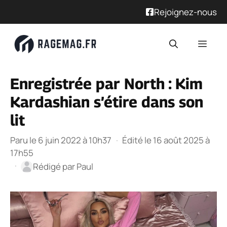
Rejoignez-nous
Aller
Men
au
contenu
Enregistrée par North : Kim
Kardashian s’étire dans son
lit
Paru le 6 juin 2022 à 10h37
·
Édité le 16 août 2025 à
17h55
·
Rédigé par
Paul