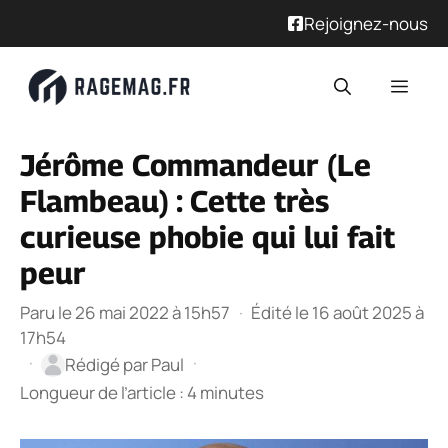
Rejoignez-nous
Aller
Men
au
contenu
Jérôme Commandeur (Le
Flambeau) : Cette très
curieuse phobie qui lui fait
peur
Paru le 26 mai 2022 à 15h57
·
Édité le 16 août 2025 à
17h54
·
·
Rédigé par
Paul
Longueur de l’article : 4 minutes