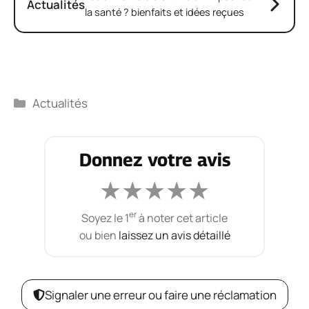
Actualités
la santé ? bienfaits et idées reçues
Catégories
Actualités
Donnez votre avis
★
★
★
★
★
er
Soyez le 1
à noter cet article
ou bien
laissez un avis détaillé
Signaler une erreur ou faire une réclamation