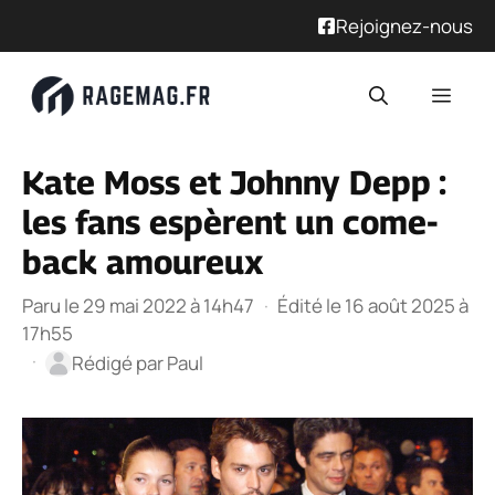
Rejoignez-nous
Aller
Men
au
contenu
Kate Moss et Johnny Depp :
les fans espèrent un come-
back amoureux
Paru le 29 mai 2022 à 14h47
·
Édité le 16 août 2025 à
17h55
·
Rédigé par
Paul