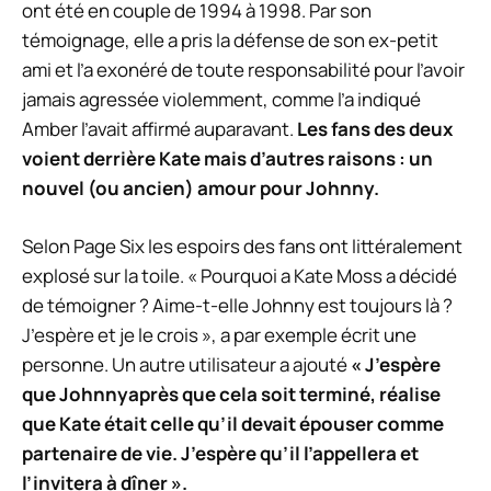
ont été en couple de 1994 à 1998. Par son
témoignage, elle a pris la défense de son ex-petit
ami et l’a exonéré de toute responsabilité pour l’avoir
jamais agressée violemment, comme l’a indiqué
Amber
l’avait affirmé auparavant.
Les fans des deux
voient derrière
Kate
mais d’autres raisons : un
nouvel (ou ancien) amour pour
Johnny
.
Selon
Page Six
les espoirs des fans ont littéralement
explosé sur la toile. « Pourquoi a
Kate Moss
a décidé
de témoigner ? Aime-t-elle
Johnny
est toujours là ?
J’espère et je le crois », a par exemple écrit une
personne. Un autre utilisateur a ajouté
« J’espère
que
Johnny
après que cela soit terminé, réalise
que
Kate
était celle qu’il devait épouser comme
partenaire de vie. J’espère qu’il l’appellera et
l’invitera à dîner ».