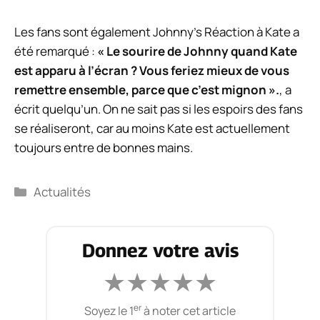
Les fans sont également
Johnny’s
Réaction à
Kate
a
été remarqué :
« Le sourire de Johnny quand
Kate
est apparu à l’écran ? Vous feriez mieux de vous
remettre ensemble, parce que c’est mignon ».
, a
écrit quelqu’un. On ne sait pas si les espoirs des fans
se réaliseront, car au moins
Kate
est actuellement
toujours entre de bonnes mains.
Catégories
Actualités
Donnez votre avis
★
★
★
★
★
er
Soyez le 1
à noter cet article