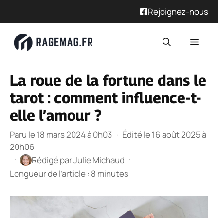
Rejoignez-nous
Aller
Men
au
contenu
La roue de la fortune dans le
tarot : comment influence-t-
elle l’amour ?
Paru le 18 mars 2024 à 0h03
·
Édité le 16 août 2025 à
20h06
·
·
Rédigé par
Julie Michaud
Longueur de l’article : 8 minutes