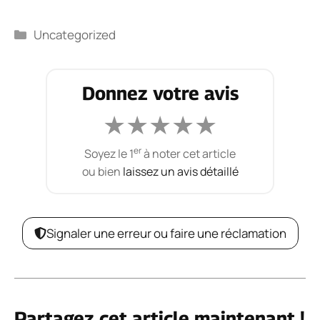
Catégories
Uncategorized
Donnez votre avis
★
★
★
★
★
er
Soyez le 1
à noter cet article
ou bien
laissez un avis détaillé
Signaler une erreur ou faire une réclamation
Partagez cet article maintenant !