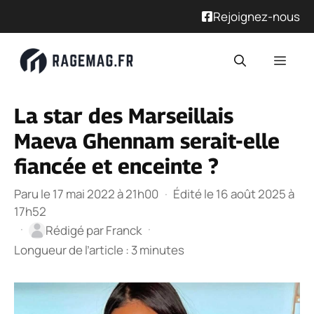
Rejoignez-nous
Aller
Men
au
contenu
La star des Marseillais
Maeva Ghennam serait-elle
fiancée et enceinte ?
Paru le 17 mai 2022 à 21h00
·
Édité le 16 août 2025 à
17h52
·
·
Rédigé par
Franck
Longueur de l’article : 3 minutes