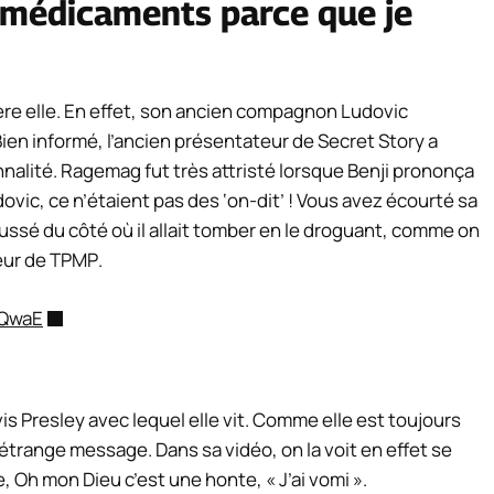
 médicaments parce que je
rière elle. En effet, son ancien compagnon Ludovic
ien informé, l’ancien présentateur de
Secret Story
a
nalité.
Ragemag
fut très attristé lorsque Benji prononça
ovic, ce n’étaient pas des ‘on-dit’ ! Vous avez écourté sa
oussé du côté où il allait tomber en le droguant, comme on
eur de
TPMP
.
RQwaE
is Presley avec lequel elle vit. Comme elle est toujours
un étrange message.
Dans sa vidéo, on la voit en effet se
ne, Oh mon Dieu
c’est une honte
, « J’ai vomi ».