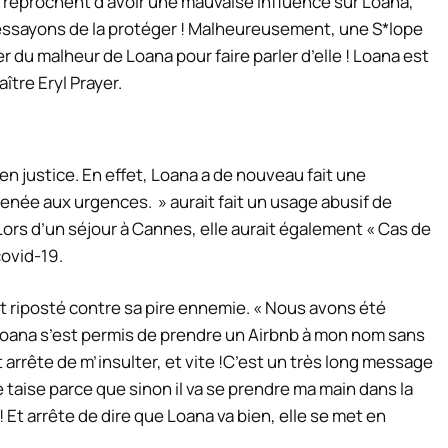
 reprochent d’avoir une mauvaise influence sur Loana,
 essayons de la protéger ! Malheureusement, une S*lope
r du malheur de Loana pour faire parler d’elle ! Loana est
naître Eryl Prayer.
en justice. En effet, Loana a de nouveau fait une
mmenée aux urgences.
» aurait fait un usage abusif de
 Lors d’un séjour à Cannes, elle aurait également
« Cas de
ovid-19.
t riposté contre sa pire ennemie.
« Nous avons été
Loana s’est permis de prendre un Airbnb à mon nom sans
arrête de m’insulter, et vite !
C’est un très long message
e taise parce que sinon il va se prendre ma main dans la
 ! Et arrête de dire que Loana va bien, elle se met en