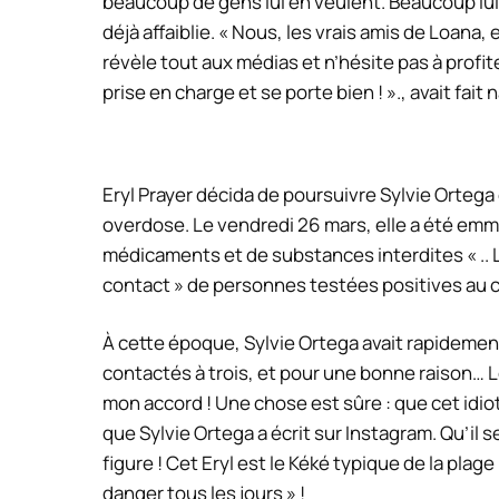
beaucoup de gens lui en veulent. Beaucoup lui
déjà affaiblie.
« Nous, les vrais amis de Loana,
révèle tout aux médias et n’hésite pas à profite
prise en charge et se porte bien ! ».
,
avait fait 
Eryl Prayer décida de poursuivre Sylvie Ortega 
overdose. Le vendredi 26 mars, elle a été e
médicaments et de substances interdites « .
.
contact »
de personnes testées positives au c
À cette époque, Sylvie Ortega
avait rapidemen
contactés à trois, et pour une bonne raison… 
mon accord ! Une chose est sûre : que cet idiot 
que Sylvie Ortega a écrit sur Instagram.
Qu’il s
figure ! Cet Eryl est le Kéké typique de la plage
danger tous les jours » !