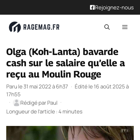
Rejoignez-nous
Aller
Men
au
contenu
Olga (Koh-Lanta) bavarde
cash sur le salaire qu’elle a
reçu au Moulin Rouge
Paru le 31 mai 2022 à 6h37
·
Édité le 16 août 2025 à
17h55
·
·
Rédigé par
Paul
Longueur de l’article : 4 minutes