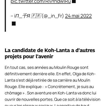
pic.twitter.com/RIvYndwIRu
– iП_千Я 🇫🇷 (@_in_Fr)
24 mai 2022
La candidate de
Koh-Lanta
a d’autres
projets pour l’avenir
En tout cas, ses années au Moulin Rouge sont
définitivement derrière elle. En effet, Olga de
Koh-
Lanta
s’est déjà retirée de sa carrière au Moulin
Rouge. Elle explique : »
Concrètement, je suis au
chômage
» . Son aventure en
Koh-Lanta
va donc lui
ouvrir de nouvelles portes. Que ce soit à la télévision
ou sur les réseaux sociaux. La sportive de haut