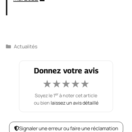
Catégories
Actualités
Donnez votre avis
★
★
★
★
★
er
Soyez le 1
à noter cet article
ou bien
laissez un avis détaillé
Signaler une erreur ou faire une réclamation