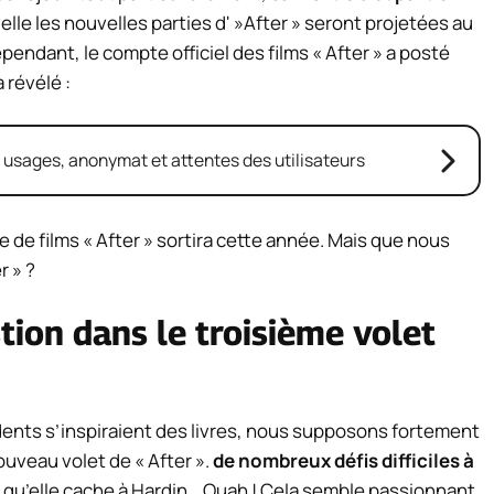
elle les nouvelles parties d' »After » seront projetées au
endant, le compte officiel des films « After » a posté
 révélé :
: usages, anonymat et attentes des utilisateurs
rie de films « After » sortira cette année. Mais que nous
r » ?
stion dans le troisième volet
dents s’inspiraient des livres, nous supposons fortement
uveau volet de « After ».
de nombreux défis difficiles à
t qu’elle cache à Hardin… Ouah ! Cela semble passionnant,