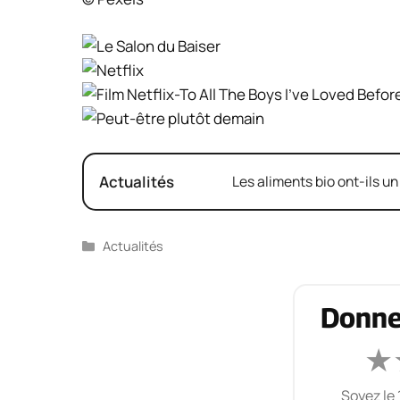
Actualités
Les aliments bio ont-ils un
Catégories
Actualités
Donne
★
Soyez le 