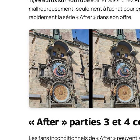
11,99 euros sur YouTube
voir. Et aussi chez
Pr
malheureusement, seulement à l’achat pour e
rapidement la série « After » dans son offre.
« After » parties 3 et 4 
Les fans inconditionnels de « After » peuvent s