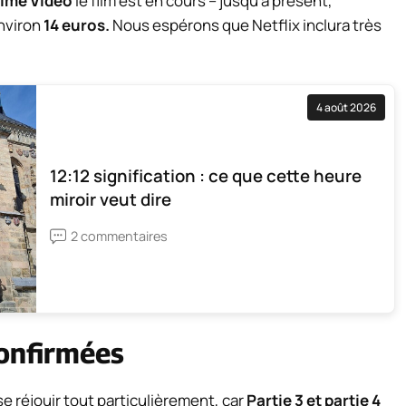
ime Video
le film est en cours – jusqu’à présent,
nviron
14 euros.
Nous espérons que Netflix inclura très
4 août 2026
12:12 signification : ce que cette heure
miroir veut dire
2 commentaires
confirmées
e réjouir tout particulièrement, car
Partie 3 et partie 4