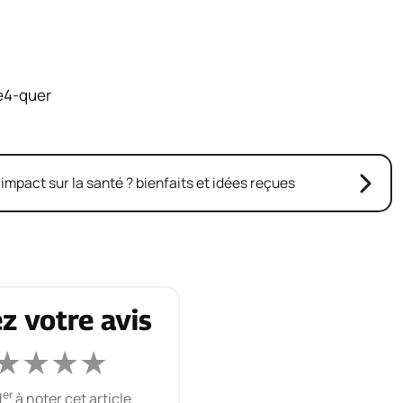
 impact sur la santé ? bienfaits et idées reçues
z votre avis
★
★
★
★
er
1
à noter cet article