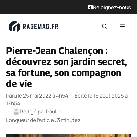
Rejoignez-nous
Aller
Men
au
contenu
Pierre-Jean Chalençon :
découvrez son jardin secret,
sa fortune, son compagnon
de vie
Paru le 25 mai 2022 à 4h54
·
Édité le 16 août 2025 à
17h54
·
·
Rédigé par
Paul
Longueur de l’article : 3 minutes