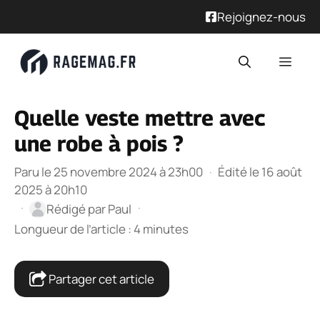
Rejoignez-nous
Aller
Men
au
contenu
Quelle veste mettre avec
une robe à pois ?
Paru le 25 novembre 2024 à 23h00
·
Édité le 16 août
2025 à 20h10
·
·
Rédigé par
Paul
Longueur de l’article : 4 minutes
Partager cet article