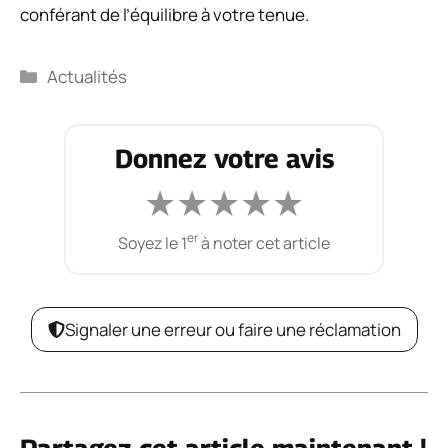
conférant de l’équilibre à votre tenue.
Catégories
Actualités
Donnez votre avis
★
★
★
★
★
er
Soyez le 1
à noter cet article
Signaler une erreur ou faire une réclamation