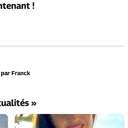
ntenant !
é par
Franck
tualités »