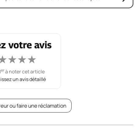
z votre avis
★
★
★
★
er
1
à noter cet article
aissez un avis détaillé
reur ou faire une réclamation