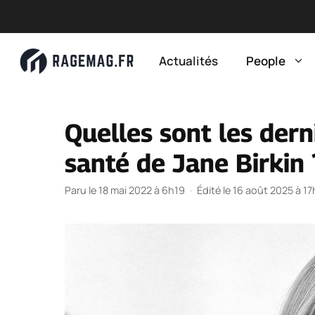
Aller
au
Actualités
People
contenu
Quelles sont les dern
santé de Jane Birkin 
Paru le 18 mai 2022 à 6h19
·
Édité le 16 août 2025 à 1