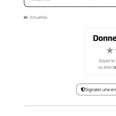
Catégories
Actualités
Donne
★
Soyez le 
ou bien
l
Signaler une er