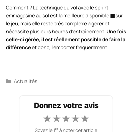
Comment ? La technique du vol avec le sprint
emmagasiné au sol
est la meilleure disponible
sur
le jeu, mais elle reste très complexe à gérer et
nécessite plusieurs heures d’entraînement.
Une fois
celle-ci gérée, il est réellement possible de faire la
différence
et donc, l’emporter fréquemment.
Catégories
Actualités
Donnez votre avis
★
★
★
★
★
er
Soyez le 1
à noter cet article