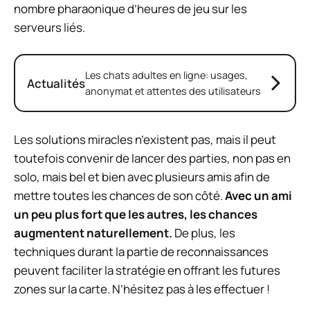
nombre pharaonique d’heures de jeu sur les
serveurs liés.
Les chats adultes en ligne: usages,
Actualités
anonymat et attentes des utilisateurs
Les solutions miracles n’existent pas, mais il peut
toutefois convenir de lancer des parties, non pas en
solo, mais bel et bien avec plusieurs amis afin de
mettre toutes les chances de son côté.
Avec un ami
un peu plus fort que les autres, les chances
augmentent naturellement.
De plus, les
techniques durant la partie de reconnaissances
peuvent faciliter la stratégie en offrant les futures
zones sur la carte. N’hésitez pas à les effectuer !