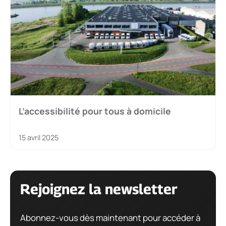
L’accessibilité pour tous à domicile
15 avril 2025
Rejoignez la newsletter
Abonnez-vous dès maintenant pour accéder à