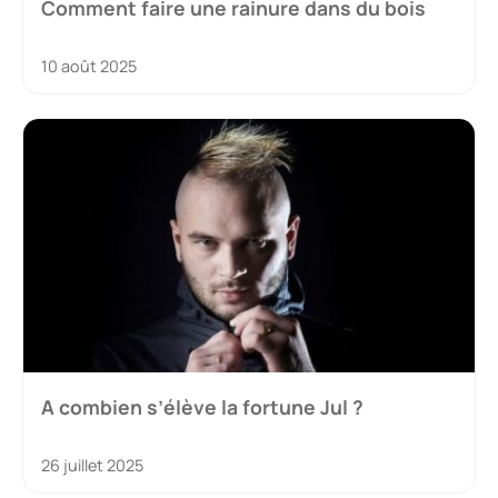
Comment faire une rainure dans du bois
10 août 2025
A combien s’élève la fortune Jul ?
26 juillet 2025