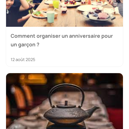
Comment organiser un anniversaire pour
un garçon ?
12 août 2025