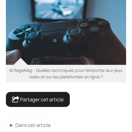
© RageMag - Quelles techniques pour l’emporter aux jeux
vidéo et sur les plateformes en ligne ?
Partager cet article
Dans cet article