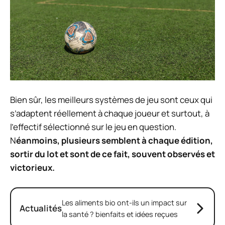
Bien sûr, les meilleurs systèmes de jeu sont ceux qui
s’adaptent réellement à chaque joueur et surtout, à
l’effectif sélectionné sur le jeu en question.
N
éanmoins, plusieurs semblent à chaque édition,
sortir du lot et sont de ce fait, souvent observés et
victorieux.
Les aliments bio ont-ils un impact sur
Actualités
la santé ? bienfaits et idées reçues