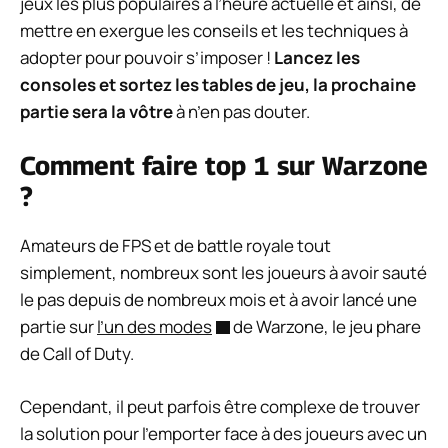
jeux les plus populaires à l’heure actuelle et ainsi, de
mettre en exergue les conseils et les techniques à
adopter pour pouvoir s’imposer !
Lancez les
consoles et sortez les tables de jeu, la prochaine
partie sera la vôtre
à n’en pas douter.
Comment faire top 1 sur Warzone
?
Amateurs de
FPS
et de battle royale tout
simplement, nombreux sont les joueurs à avoir sauté
le pas depuis de nombreux mois et à avoir lancé une
partie sur
l’un des modes
de Warzone, le jeu phare
de Call of Duty.
Cependant, il peut parfois être complexe de trouver
la solution pour l’emporter face à des joueurs avec un