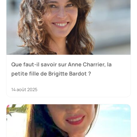
Que faut-il savoir sur Anne Charrier, la
petite fille de Brigitte Bardot ?
14 août 2025