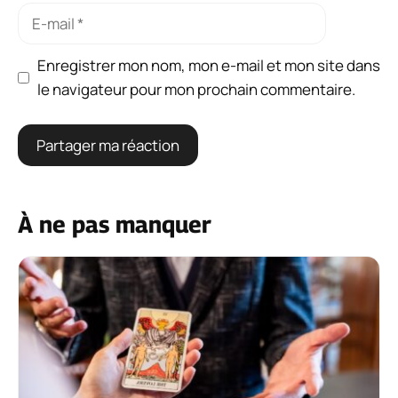
E-
mail
Enregistrer mon nom, mon e-mail et mon site dans
le navigateur pour mon prochain commentaire.
À ne pas manquer