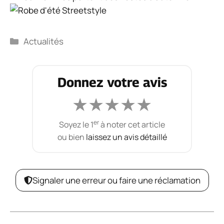
Catégories
Actualités
Donnez votre avis
★
★
★
★
★
er
Soyez le 1
à noter cet article
ou bien
laissez un avis détaillé
Signaler une erreur ou faire une réclamation