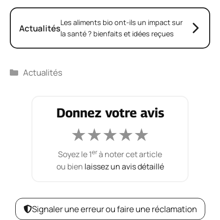
Les aliments bio ont-ils un impact sur
Actualités
la santé ? bienfaits et idées reçues
Catégories
Actualités
Donnez votre avis
★
★
★
★
★
er
Soyez le 1
à noter cet article
ou bien
laissez un avis détaillé
Signaler une erreur ou faire une réclamation