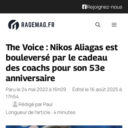
Rejoignez-nous
Aller
Men
au
contenu
The Voice : Nikos Aliagas est
bouleversé par le cadeau
des coachs pour son 53e
anniversaire
Paru le 24 mai 2022 à 16h09
·
Édité le 16 août 2025 à
17h54
·
·
Rédigé par
Paul
Longueur de l’article : 4 minutes