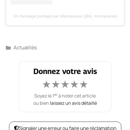
Un message partagé par Menopause (@la_menopause)
Catégories
Actualités
Donnez votre avis
★
★
★
★
★
er
Soyez le 1
à noter cet article
ou bien
laissez un avis détaillé
Signaler une erreur ou faire une réclamation