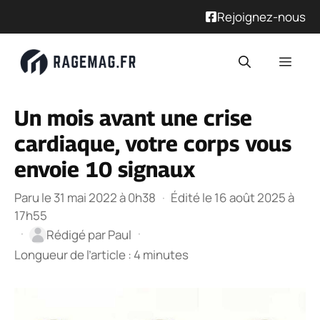
Rejoignez-nous
Aller
Men
au
contenu
Un mois avant une crise
cardiaque, votre corps vous
envoie 10 signaux
Paru le 31 mai 2022 à 0h38
·
Édité le 16 août 2025 à
17h55
·
·
Rédigé par
Paul
Longueur de l’article : 4 minutes